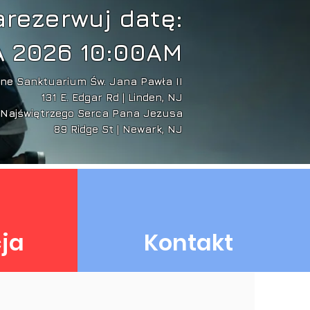
rezerwuj datę:
A 2026 10:00AM
lne Sanktuarium Św. Jana Pawła II
131 E. Edgar Rd | Linden, NJ
a Najświętrzego Serca Pana Jezusa
89 Ridge St | Newark, NJ
cja
Kontakt