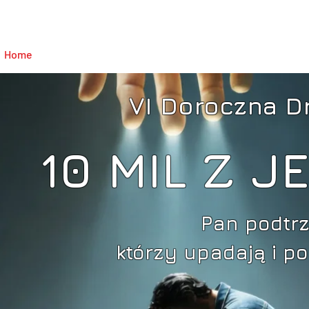
Język strony:
Home
Szczegóły
Rejestracja
Regulamin
Kontakt
VI Doroczna D
10 MIL Z 
Pan podtrz
którzy upadają i p