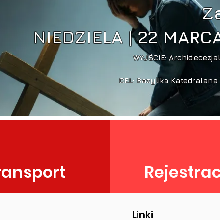
Za
NIEDZIELA | 22 MARC
WYJŚCIE: Archidiecezja
CEL: Bazylika Katedralan
ransport
Rejestra
Linki