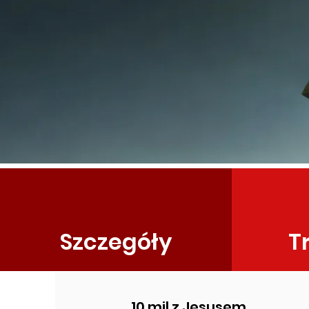
Szczegóły
T
10 mil z Jesusem