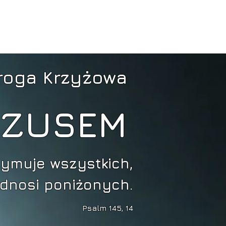
Transport
Pieśni
Galeria
roga Krzyżowa
JEZUSEM
ymuje wszystkich,
odnosi poniżonych.
Psalm 145, 14