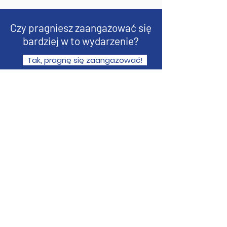
Czy pragniesz zaangażować się
bardziej w to wydarzenie?
Tak, pragnę się zaangażować!
10 mil z Jesusem
Linden - Newark, New Jersey
Email
:
10MwJesus@gmail.com
Telefon
:
(201) 220-1949
Udostępnij w mediach
Share