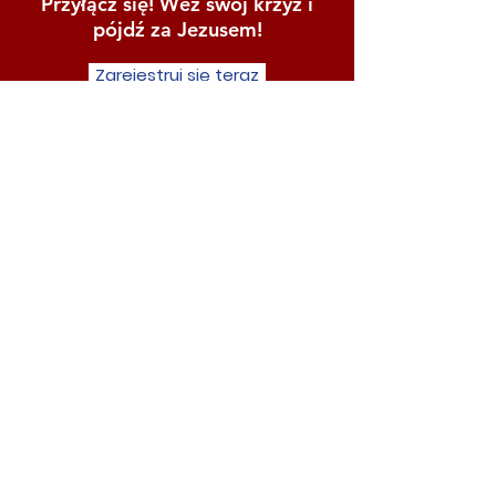
Przyłącz się! Weż swój krzyż i
pójdź za Jezusem!
Zarejestruj się teraz
Czy pragniesz zaangażować
się bardziej w to wydarzenie?
Pragnę się zaangażować!
10 mil z Jesusem
Linden - Newark, New Jersey
Email
:
10MwJesus@gmail.com
Telefon
:
(201) 220-1949
Udostępnij w mediach