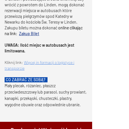
wrócić z powrotem do Linden, mogą dokonać
rezerwacji miejsca w autobusach które
przewiozą pielgrzymów spod Katedry w
Newarku do kościoła Św. Teresy w Linden.
Zakupu biletu można dokonać
online clikając
na link:
Zakup Bilet
UWAGA: Ilość miejsc w autobusach jest
limitowana.
Kliknij link:
Więcej in formacji o logistyce i
transporcie
CO ZABRAĆ ZE SOBĄ?
Mały plecak, różaniec, płaszcz
przeciwdeszczowy lub parasol, suchy prowiant,
kanapki, przekąski, chusteczki, plastry,
wygodne obuwie oraz odpowiednie ubranie.