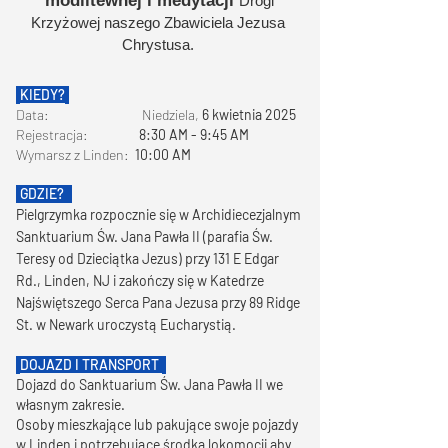
modlitewnej i medytacji
Drogi
Krzyżowej naszego Zbawiciela Jezusa
Chrystusa.
KIEDY?
Data: Niedziela,
6 kwietnia 2025
Rejestracja:
8:30 AM - 9:45 AM
Wymarsz z Linden:
10:00 AM
GDZIE?
Pielgrzymka rozpocznie się w Archidiecezjalnym
Sanktuarium Św. Jana Pawła II (parafia Św.
Teresy od Dzieciątka Jezus) przy 131 E Edgar
Rd., Linden, NJ i zakończy się w Katedrze
Najświętszego Serca Pana Jezusa przy 89 Ridge
St. w Newark uroczystą Eucharystią.
DOJAZD I TRANSPORT
Dojazd do Sanktuarium Św. Jana Pawła II we
własnym zakresie.
Osoby mieszkające lub pakujące swoje pojazdy
w Linden i potrzebujące środka lokomocji aby