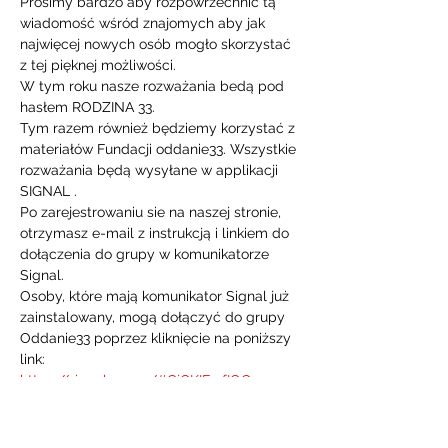
Prosimy bardzo aby rozpowrzechnić tą 
wiadomość wśród znajomych aby jak 
najwięcej nowych osób mogło skorzystać 
z tej pięknej możliwości.
W tym roku nasze rozważania bedą pod 
hasłem RODZINA 33.
Tym razem również będziemy korzystać z 
materiałów Fundacji oddanie33. Wszystkie 
rozważania będą wysyłane w applikacji 
SIGNAL .  
Po zarejestrowaniu sie na naszej stronie, 
otrzymasz e-mail z instrukcją i linkiem do 
dołączenia do grupy w komunikatorze 
Signal.
Osoby, które mają komunikator Signal już 
zainstalowany, mogą dołączyć do grupy 
Oddanie33 poprzez kliknięcie na poniższy 
link:
https://signal.group/#CjQKIFmfIOQy-
Wbm1eNKpZHzyN1S7IzolnICQFVbRJ7r7-
6TEhDTuAjmTl9J8PkkVjwYTTou