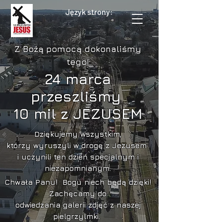
Język strony:
Z Bożą pomocą dokonaliśmy
tego!
24 marca
przeszliśmy
10 mil z JEZUSEM
Dziękujemy wszystkim,
którzy wyruszyli w drogę z Jezusem
i uczynili ten dzień specjalnym i
niezapomnianym.
Chwała Panu! Bogu niech będą dzięki!
Zachęcamy do
odwiedzania galerii
zdjęć z naszej
pielgrzylmki.