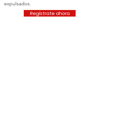
expulsados.
Regístrate ahora
¿Te gustaría participar más en
este evento?
Complicarse
10 millas con Jesús
Linden - Newark, Nueva Jersey
Email
:
10MwJesus@gmail.com
Phone
:
(201) 220-1949
¡Comparte este evento en las redes
sociales!