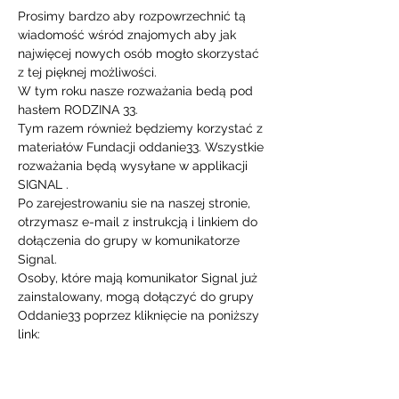
Prosimy bardzo aby rozpowrzechnić tą 
wiadomość wśród znajomych aby jak 
najwięcej nowych osób mogło skorzystać 
z tej pięknej możliwości.
W tym roku nasze rozważania bedą pod 
hasłem RODZINA 33.
Tym razem również będziemy korzystać z 
materiałów Fundacji oddanie33. Wszystkie 
rozważania będą wysyłane w applikacji 
SIGNAL .  
Po zarejestrowaniu sie na naszej stronie, 
otrzymasz e-mail z instrukcją i linkiem do 
dołączenia do grupy w komunikatorze 
Signal.
Osoby, które mają komunikator Signal już 
zainstalowany, mogą dołączyć do grupy 
Oddanie33 poprzez kliknięcie na poniższy 
link:
https://signal.group/#CjQKIFmfIOQy-
Wbm1eNKpZHzyN1S7IzolnICQFVbRJ7r7-
6TEhDTuAjmTl9J8PkkVjwYTTou