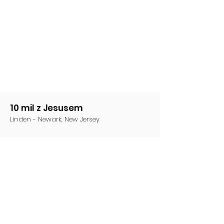
10 mil z Jesusem
Linden - Newark, New Jersey
Email
:
10MwJesus@gmail.com
Telefon
:
(201) 220-1949
Udostępnij w mediach
Share