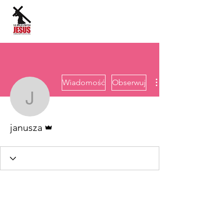
Język strony:
Wiadomość
Obserwuj
janusza
Administrator
janusza