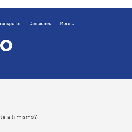
ransporte
Canciones
More...
to
rte a ti mismo?