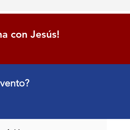
na con Jesús!
evento?