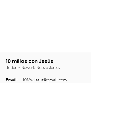
10 millas con Jesús
Linden - Newark, Nueva Jersey
Email
:
10MwJesus@gmail.com
Phone
:
(201) 220-1949
¡Comparte este evento en las redes
sociales!
Share