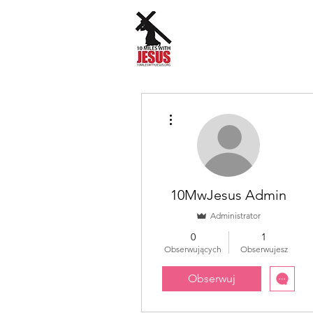
Więcej działań
10MwJesus Admin
Administrator
0
1
Obserwujących
Obserwujesz
Obserwuj