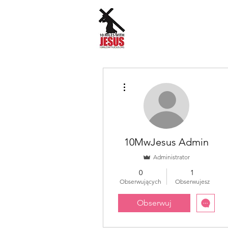
Więcej działań
10MwJesus Admin
Administrator
0
1
Obserwujących
Obserwujesz
Obserwuj