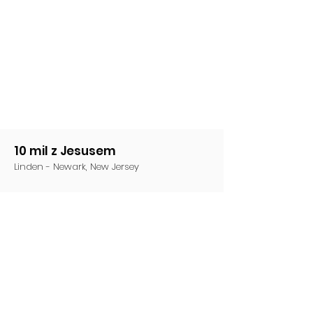
10 mil z Jesusem
Linden - Newark, New Jersey
Email
:
10MwJesus@gmail.com
Telefon
:
(201) 220-1949
Udostępnij w mediach
Share