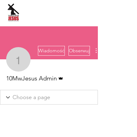
Język strony:
Wiadomość
Obserwuj
10MwJesus Admin
Administrator
10MwJesus Admin